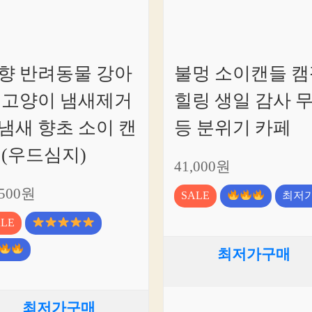
향 반려동물 강아
불멍 소이캔들 캠
 고양이 냄새제거
힐링 생일 감사 
냄새 향초 소이 캔
등 분위기 카페
 (우드심지)
41,000원
,500원
SALE
최저
ALE
최저가구매
최저가구매