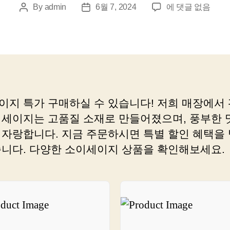
쇼
By
admin
6월 7, 2024
에 댓글 없음
Post
Post
핑
author
date
걱
정
끝
이
걸
로
이지 특가 구매하실 수 있습니다! 저희 매장에서
종
이세이지는 고품질 소재로 만들어졌으며, 풍부한 
결
합
 자랑합니다. 지금 주문하시면 특별 할인 혜택을
니
습니다. 다양한 소이세이지 상품을 확인해보세요.
다