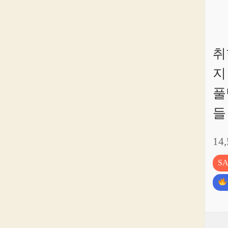
취
지
풀
들
14
S