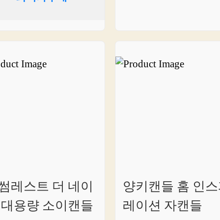
썸레스트 더 네이
양키캔들 홈 인스
 대용량 소이캔들
레이션 자캔들