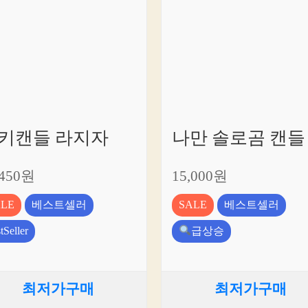
키캔들 라지자
나만 솔로곰 캔들
,450원
15,000원
ALE
베스트셀러
SALE
베스트셀러
tSeller
급상승
최저가구매
최저가구매