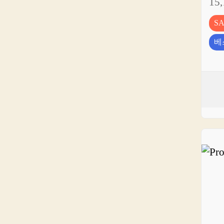
15
S
베