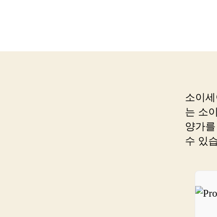
소이세
는 소
양가를
수 있