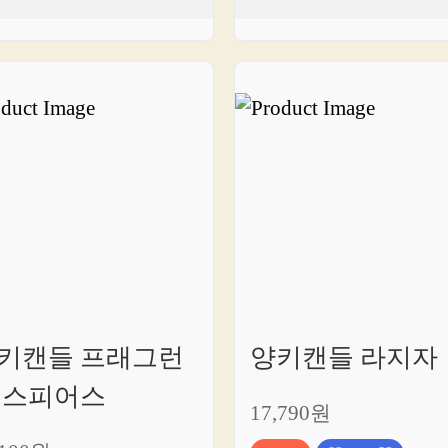
키캔들 프래그런
양키캔들 라지자
 스피어스
17,790원