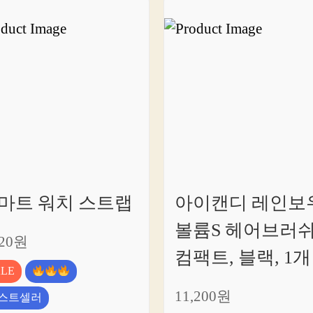
마트 워치 스트랩
아이캔디 레인보
볼륨S 헤어브러
120원
컴팩트, 블랙, 1개
ALE
11,200원
스트셀러