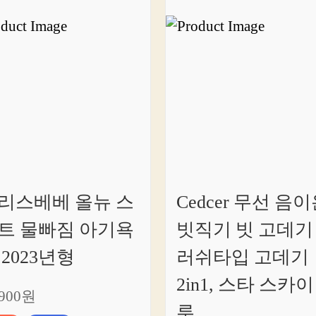
리스베베 올뉴 스
Cedcer 무선 음
트 물빠짐 아기욕
빗직기 빗 고데기
 2023년형
러쉬타입 고데기
2in1, 스타 스카이
,900원
루