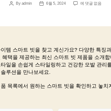
스
By
admin
6월 5, 2024
에 댓글 없음
Post
Post
마
author
date
트
빗
으
로
쇼
핑
아이템 스마트 빗을 찾고 계신가요? 다양한 특징과
의
인 혜택을 제공하는 최신 스마트 빗 제품을 소개합
새
지
스타일을 손쉽게 스타일링하고 건강한 모발 관리를
평
 솔루션을 만나보세요.
열
어
제품 목록에서 원하는 스마트 빗을 확인하고 놓치
보
세
요!