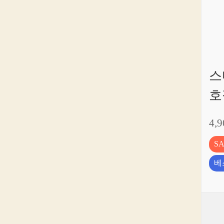
스
호
4,
S
베