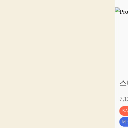
스
7,
S
베