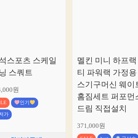
석스포츠 스케일
멜킨 미니 하프랙
닝 스쿼트
티 파워랙 가정용
스기구머신 웨이
4,000원
홈짐세트 퍼포먼
ALE
인기
드림 직접설치
저가
371,000원