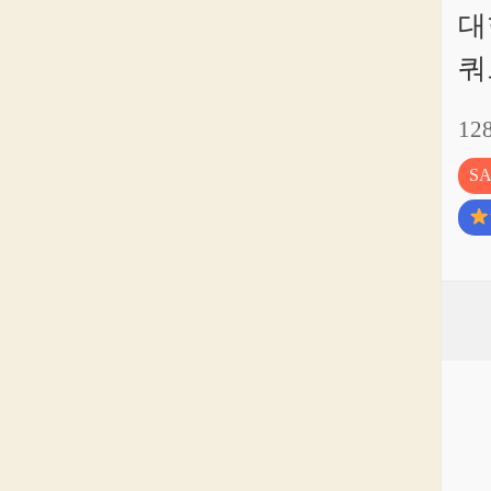
대
쿼
12
S