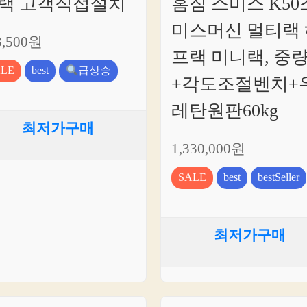
랙 고객직접설치
홈짐 스미스 K50
미스머신 멀티랙 
3,500원
프랙 미니랙, 중
ALE
best
급상승
+각도조절벤치+
레탄원판60kg
최저가구매
1,330,000원
SALE
best
bestSeller
최저가구매