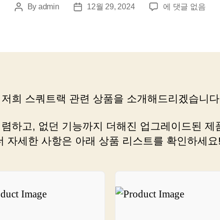
스
By
admin
12월 29, 2024
에 댓글 없음
Post
Post
쿼
author
date
트
랙,
쇼
핑
러
를
 저희 스쿼트랙 관련 상품을 소개해드리겠습니다
위
한
최
저렴하고, 없던 기능까지 더해진 업그레이드된 제
고
 더 자세한 사항은 아래 상품 리스트를 확인하세요
의
쇼
핑
도
구
소
개