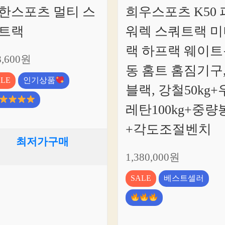
한스포츠 멀티 스
희우스포츠 K50 
트랙
워렉 스쿼트랙 미
랙 하프랙 웨이트
8,600원
동 홈트 홈짐기구
ALE
인기상품
블랙, 강철50kg+
레탄100kg+중량
+각도조절벤치
최저가구매
1,380,000원
SALE
베스트셀러