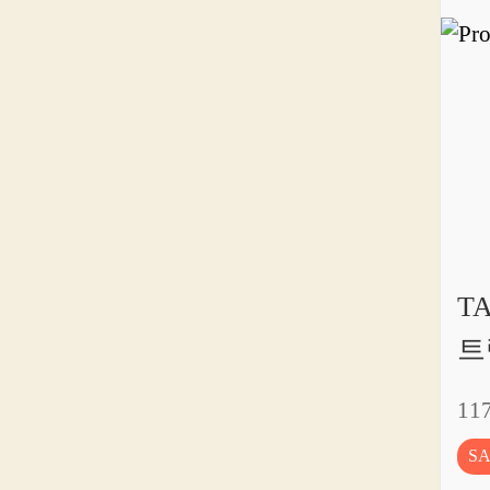
T
트
11
S