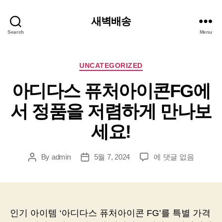
새벽배송
Search
Menu
Categories
UNCATEGORIZED
아디다스 퓨처아이콘FG에
서 정품을 저렴하게 만나보
세요!
아
By
admin
5월 7, 2024
에 댓글 없음
Post
Post
디
author
date
다
스
퓨
처
인기 아이템 ‘아디다스 퓨처아이콘 FG’를 특별 가격
아