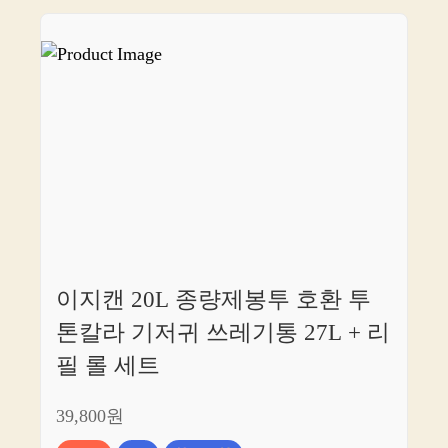
이지캔 20L 종량제봉투 호환 투
톤칼라 기저귀 쓰레기통 27L + 리
필 롤 세트
39,800원