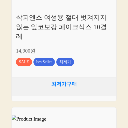
삭피엔스 여성용 절대 벗겨지지
않는 앞코보강 페이크삭스 10켤
레
14,900원
SALE
bestSeller
최저가
최저가구매