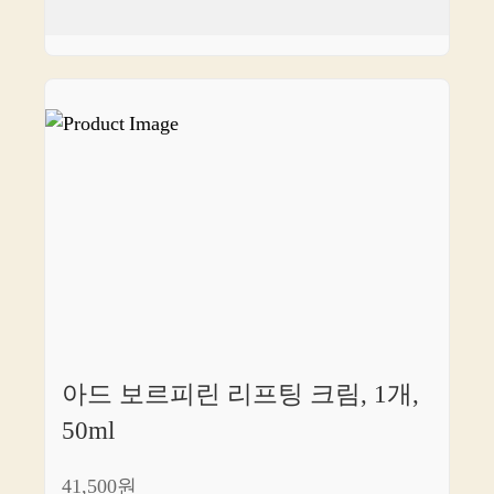
아드 보르피린 리프팅 크림, 1개,
50ml
41,500원