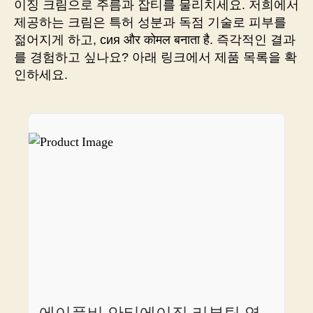
이징 크림으로 주름과 잡티를 물리치세요. 저희에서
으
제공하는 크림은 특허 성분과 독점 기술로 피부를
로
젊어지게 하고, сия और कोमल बनाता है. 즉각적인 결과
젊
를 경험하고 싶나요? 아래 링크에서 제품 목록을 확
어
인하세요.
보
이
는
동
안
돈
을
벌
수
있
는
방
법