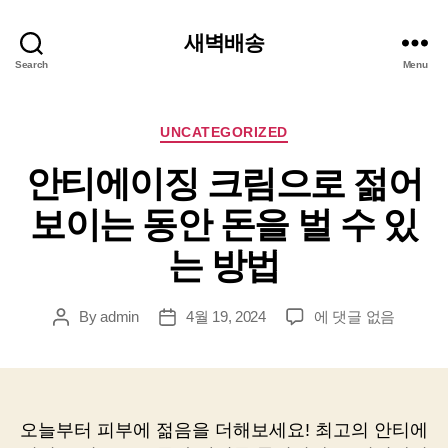
새벽배송
Search
Menu
Categories
UNCATEGORIZED
안티에이징 크림으로 젊어
보이는 동안 돈을 벌 수 있
는 방법
안
By
admin
4월 19, 2024
에 댓글 없음
Post
Post
티
author
date
에
이
징
크
오늘부터 피부에 젊음을 더해보세요! 최고의 안티에
림