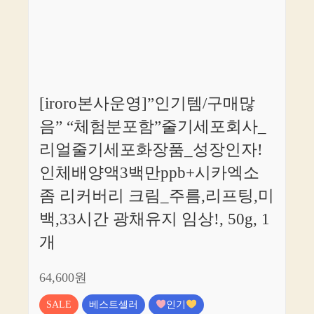
[iroro본사운영]”인기템/구매많
음” “체험분포함”줄기세포회사_
리얼줄기세포화장품_성장인자!
인체배양액3백만ppb+시카엑소
좀 리커버리 크림_주름,리프팅,미
백,33시간 광채유지 임상!, 50g, 1
개
64,600원
SALE
베스트셀러
인기