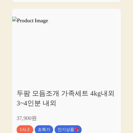
두팜 모듬조개 가족세트 4kg내외
3~4인분 내외
37,900원
SALE
초특가
인기상품