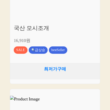
국산 모시조개
16,910원
SALE
급상승
bestSeller
최저가구매