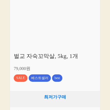
벌교 자숙꼬막살, 5kg, 1개
79,000원
SALE
베스트셀러
best
최저가구매