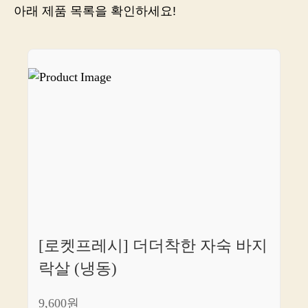
매
아래 제품 목록을 확인하세요!
는
당
신
을
위
한
곳,
링
크
공
유!
[로켓프레시] 더더착한 자숙 바지
락살 (냉동)
9,600원