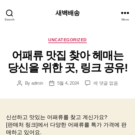
새벽배송
Search
Menu
Categories
UNCATEGORIZED
어패류 맛집 찾아 헤매는
당신을 위한 곳, 링크 공유!
어
By
admin
5월 4, 2024
에 댓글 없음
Post
Post
패
author
date
류
맛
집
찾
신선하고 맛있는 어패류를 찾고 계신가요?
아
[판매처 링크]에서 다양한 어패류를 특가 가격에 판
헤
매하고 있어요.