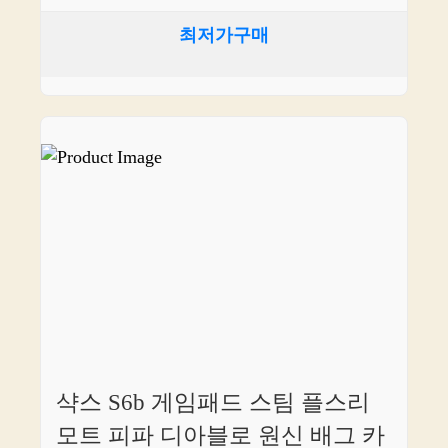
최저가구매
샥스 S6b 게임패드 스팀 플스리
모트 피파 디아블로 원신 배그 카