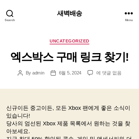
새벽배송
Search
Menu
Categories
UNCATEGORIZED
엑스박스 구매 링크 찾기!
엑
By
admin
6월 5, 2024
에 댓글 없음
Post
Post
스
author
date
박
스
구
매
신규이든 중고이든, 모든 Xbox 팬에게 좋은 소식이
링
있습니다!
크
당사의 엄선된 Xbox 제품 목록에서 원하는 것을 찾
찾
아보세요.
기!
지금 최대 50% 할인된 콘솔, 게임 및 액세서리와 더