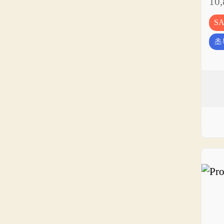
10
S
초