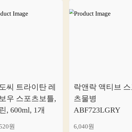
의
워
터
보
틀
쇼
핑
링
크
한
방
에
0도씨 트라이탄 레
락앤락 액티브 스
모
보우 스포츠보틀,
츠물병
았
습
, 600ml, 1개
ABF723LGRY
니
다.
,520원
6,040원