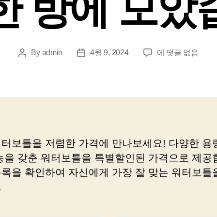
한 방에 모았
워
By
admin
4월 9, 2024
에 댓글 없음
Post
Post
터
author
date
보
틀
을
더
멋
지
워터보틀을 저렴한 가격에 만나보세요! 다양한 용량
고
기능을 갖춘 워터보틀을 특별할인된 가격으로 제공
저
렴
목록을 확인하여 자신에게 가장 잘 맞는 워터보틀
하
.
게,
최
고