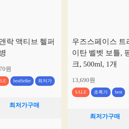
앤락 액티브 헬퍼
우즈스페이스 트
병
이탄 벨벳 보틀, 
크, 500ml, 1개
370원
13,690원
ALE
bestSeller
최저가
SALE
초특가
best
최저가구매
최저가구매