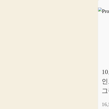
1
인
그린
16