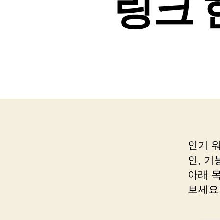
링크 
인기 
인, 
아래 
보세요