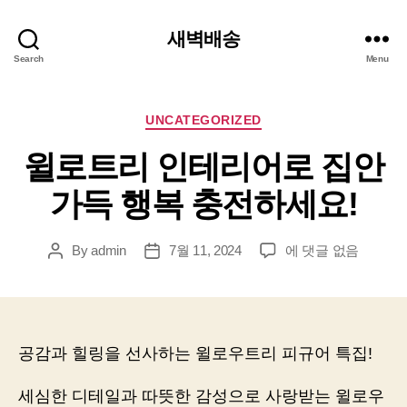
새벽배송
Search
Menu
Categories
UNCATEGORIZED
윌로트리 인테리어로 집안
가득 행복 충전하세요!
윌
By
admin
7월 11, 2024
에 댓글 없음
Post
Post
로
author
date
트
리
인
테
공감과 힐링을 선사하는 윌로우트리 피규어 특집!
리
어
세심한 디테일과 따뜻한 감성으로 사랑받는 윌로우