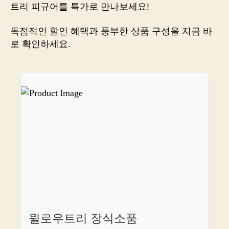
로
트리 피규어를 특가로 만나보세요!
집
안
독점적인 할인 혜택과 풍부한 상품 구성을 지금 바
가
로 확인하세요.
득
행
복
충
전
하
세
요!
윌로우트리 장식소품