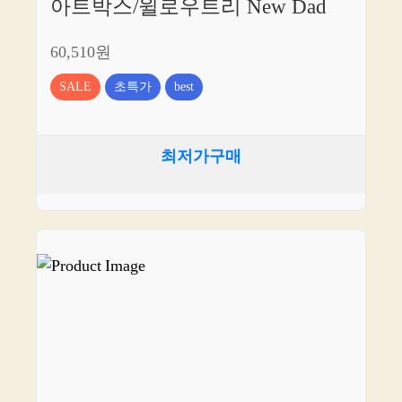
아트박스/윌로우트리 New Dad
60,510원
SALE
초특가
best
최저가구매