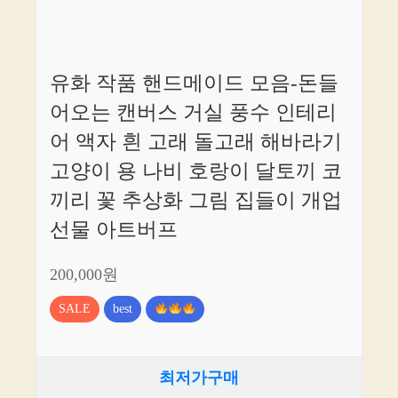
유화 작품 핸드메이드 모음-돈들
어오는 캔버스 거실 풍수 인테리
어 액자 흰 고래 돌고래 해바라기
고양이 용 나비 호랑이 달토끼 코
끼리 꽃 추상화 그림 집들이 개업
선물 아트버프
200,000원
SALE
best
최저가구매