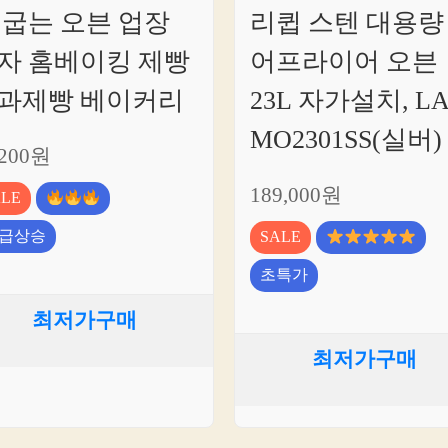
 굽는 오븐 업장
리큅 스텐 대용량
자 홈베이킹 제빵
어프라이어 오븐
과제빵 베이커리
23L 자가설치, LA
MO2301SS(실버)
,200원
189,000원
ALE
급상승
SALE
초특가
최저가구매
최저가구매