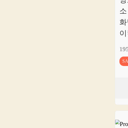
양
소
화
이
19
S