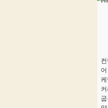
컨
어
케
커
굽