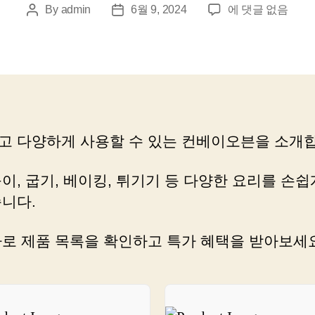
컨
By
admin
6월 9, 2024
에 댓글 없음
Post
Post
베
author
date
이
오
븐
속
숨
겨
고 다양하게 사용할 수 있는 컨베이오븐을 소개합
진
보
석,
이, 굽기, 베이킹, 튀기기 등 다양한 요리를 손쉽
놓
습니다.
치
지
바로 제품 목록을 확인하고 특가 혜택을 받아보세요
마
세
요!