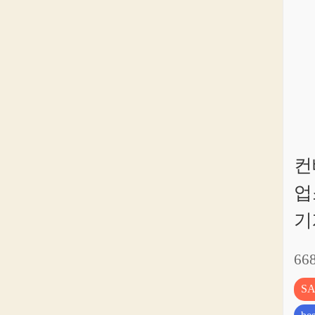
컨
업
기
66
S