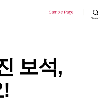
Sample Page
Search
진 보석,
!