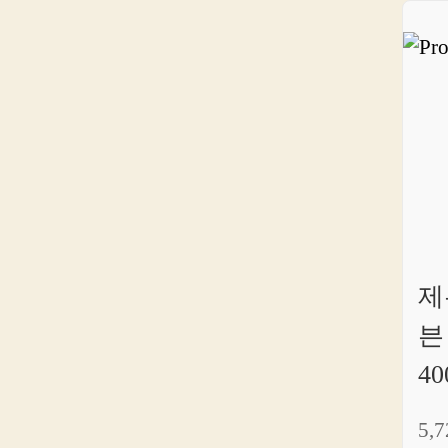
제
븐
40
5,