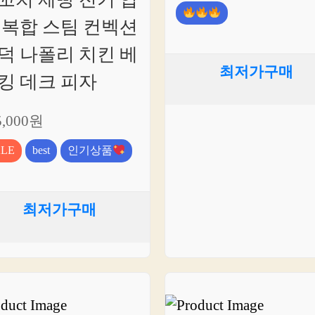
꼬치 제빵 전기 업
 복합 스팀 컨벡션
덕 나폴리 치킨 베
최저가구매
킹 데크 피자
5,000원
ALE
best
인기상품
최저가구매