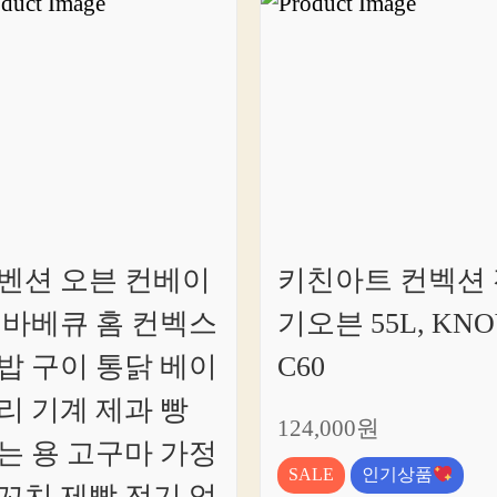
벤션 오븐 컨베이
키친아트 컨벡션 
 바베큐 홈 컨벡스
기오븐 55L, KNO
밥 구이 통닭 베이
C60
리 기계 제과 빵
124,000원
는 용 고구마 가정
SALE
인기상품