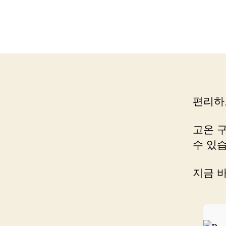
편리하
고온 구
수 있
지금 