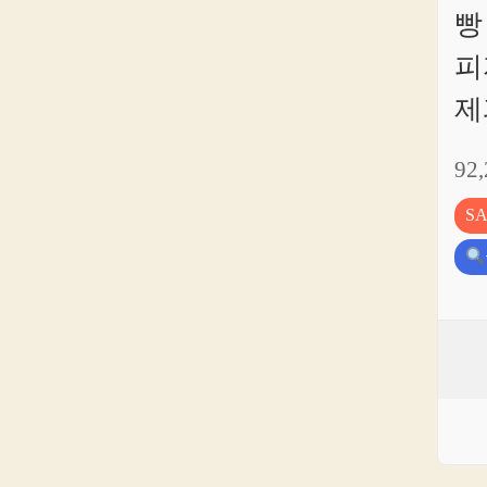
빵
피
제
92
S