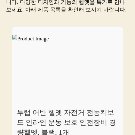
니다. 다양한 디자인과 기능의 헬멧을 특가로 만나
에
보세요. 아래 제품 목록을 확인해 보시기 바랍니다.
게,
품
질
과
스
타
일
이
만
나
는
판
매
링
크
투랩 어반 헬멧 자전거 전동킥보
소
개!
드 인라인 운동 보호 안전장비 경
량헬멧, 블랙, 1개