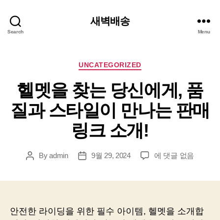
새벽배송
Search
Menu
Categories
UNCATEGORIZED
헬멧을 찾는 당신에게, 품
질과 스타일이 만나는 판매
링크 소개!
헬
By
admin
9월 29, 2024
에 댓글 없음
Post
Post
멧
author
date
을
찾
는
당
안전한 라이딩을 위한 필수 아이템, 헬멧을 소개합
신