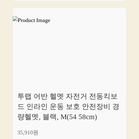
투랩 어반 헬멧 자전거 전동킥보
드 인라인 운동 보호 안전장비 경
량헬멧, 블랙, M(54 58cm)
35,910원